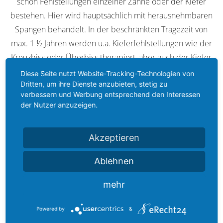
schon Fehlstellungen einzelner Zähne oder der Kiefer
bestehen. Hier wird hauptsächlich mit herausnehmbaren
Spangen behandelt. In der beschränkten Tragezeit von
max.
1 ½ Jahren werden u.a. Kieferfehlstellungen wie der
Kreuzbiss oder Überbiss therapiert, aber auch der Kiefer
gedehnt, wenn einzelne Zähne keinen Platz haben.
Diese Seite nutzt Website-Tracking-Technologien von
Dritten, um ihre Dienste anzubieten, stetig zu
verbessern und Werbung entsprechend den Interessen
der Nutzer anzuzeigen.
Akzeptieren
Hauptbehandlung
Ablehnen
mehr
In der Hauptbehandlung
von älteren Kindern und
Jugendlichen
werden verschiedene Methoden
Powered by
&
verwendet. Die Schwere der Fehlstellung bestimmt